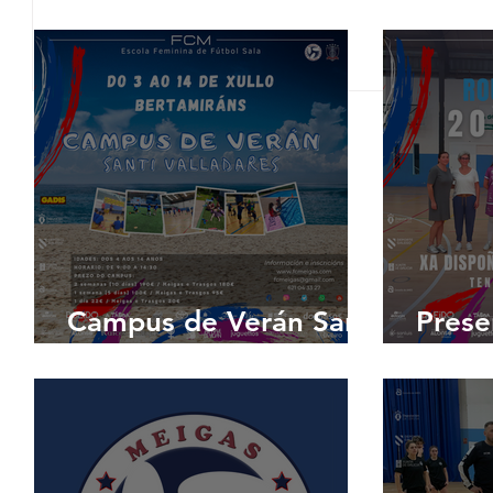
Campus de Verán Santi
Prese
Valladares 2024
das n